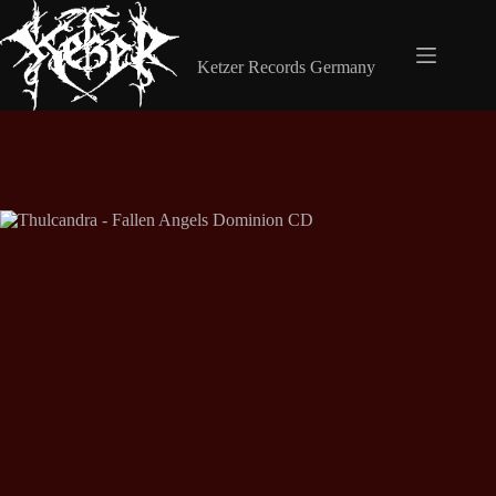
Zum
Inhalt
Shop Ketzer Records
springen
Ketzer Records Germany