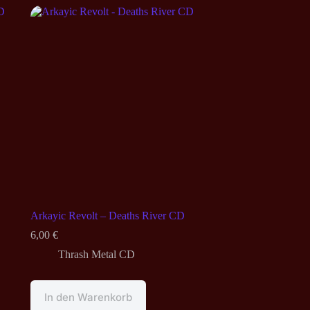
Arkayic Revolt – Deaths River CD
6,00
€
Thrash Metal CD
In den Warenkorb