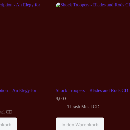
tion – An Elegy for
Shock Troopers – Blades and Rods CD
9,00
€
Thrash Metal CD
tal CD
nkorb
In den Warenkorb