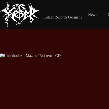
Zum
Inhalt
springen
Shop Ketzer Records
News
Ketzer Records Germany