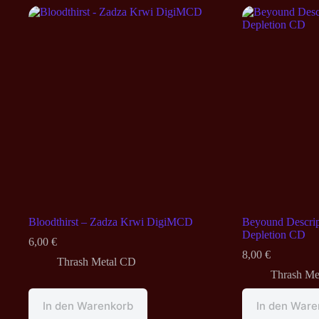
Bloodthirst – Zadza Krwi DigiMCD
Beyound Descrip
Depletion CD
6,00
€
8,00
€
Thrash Metal CD
Thrash Me
In den Warenkorb
In den Ware