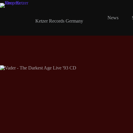
Zum
Inhalt
springen
Shop Ketzer Records
News
Ketzer Records Germany