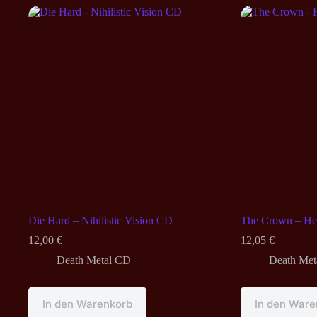
Die Hard – Nihilistic Vision CD
The Crown – Hel
12,00
€
12,05
€
Death Metal CD
Death Met
In den Warenkorb
In den Ware