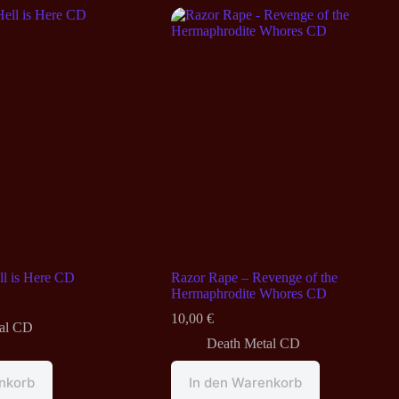
l is Here CD
Razor Rape – Revenge of the
Hermaphrodite Whores CD
10,00
€
al CD
Death Metal CD
nkorb
In den Warenkorb