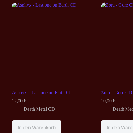
Asphyx – Last one on Earth CD
Zora – Gore CD
12,00
€
10,00
€
Death Metal CD
Death Met
In den Warenkorb
In den Ware