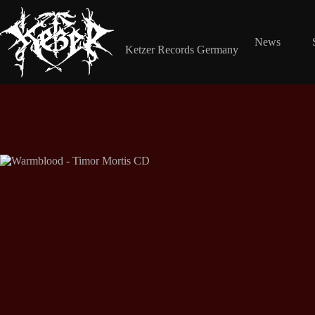
Zum
Inhalt
springen
Shop Ketzer Records
News
Ketzer Records Germany