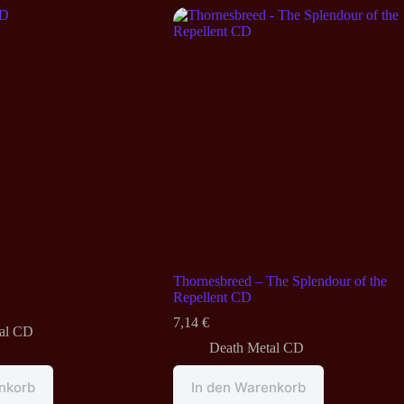
Thornesbreed – The Splendour of the
Repellent CD
7,14
€
al CD
Death Metal CD
nkorb
In den Warenkorb