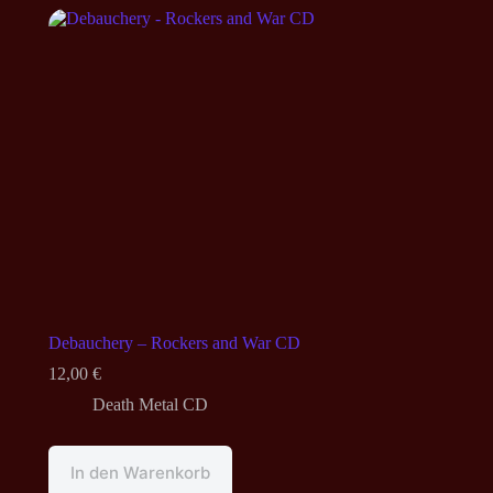
Debauchery – Rockers and War CD
12,00
€
Death Metal CD
In den Warenkorb