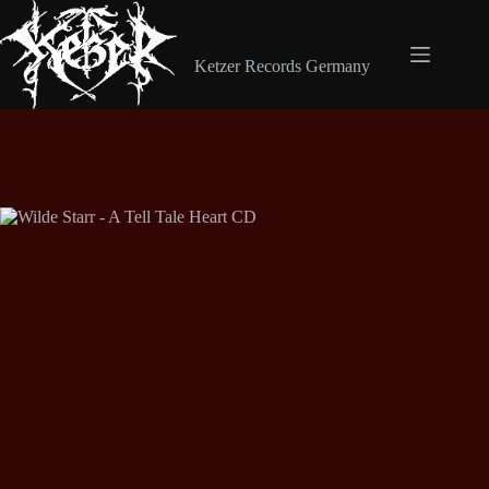
Zum
Inhalt
Shop Ketzer Records
springen
Ketzer Records Germany