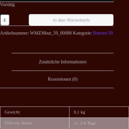
Vorrätig
Wolves
In den Warenkorb
in
the
Throne
Artikelnummer:
WMZJ6but_59_00088
Kategorie:
Buttons 59
Room
-
Black
Cascade
Button
59
Zusätzliche Informationen
mm
Menge
Rezensionen (0)
Gewicht
0,1 kg
Delivery Status
ca. 3-4 Tage