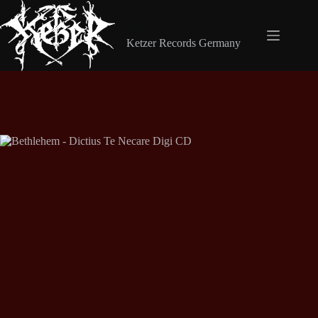
Zum
Inhalt
Shop Ketzer Records
springen
Ketzer Records Germany