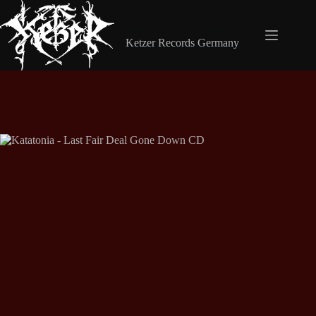
Zum
Inhalt
Shop Ketzer Records
springen
Ketzer Records Germany