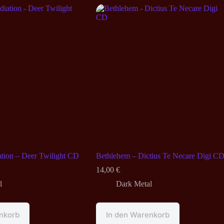
tion – Deer Twilight CD
Bethlehem – Dictius Te Necare Digi C
14,00
€
l
Dark Metal
nkorb
In den Warenkorb