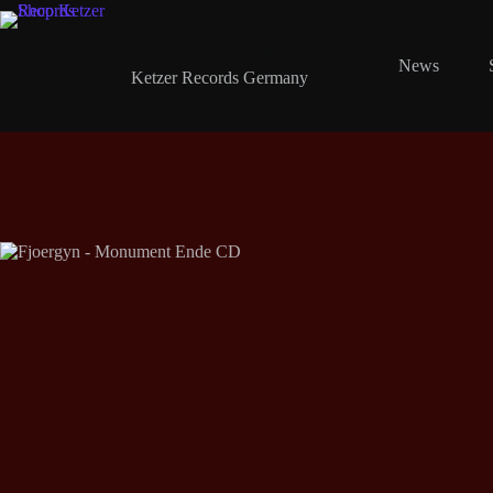
Zum
Inhalt
springen
Shop Ketzer Records
News
Ketzer Records Germany