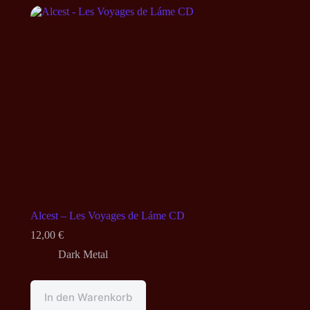
D
Alcest – Les Voyages de Láme CD
12,00
€
Dark Metal
In den Warenkorb