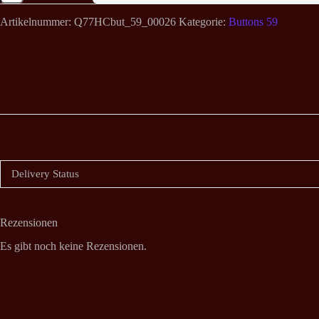
Lyset
Tar
Artikelnummer:
Q77HCbut_59_00026
Kategorie:
Buttons 59
Oss
Button
59
mm
Menge
Delivery Status
Rezensionen
Es gibt noch keine Rezensionen.