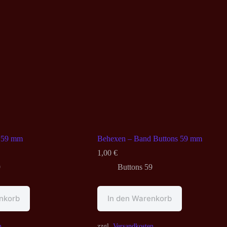
n 59 mm
Behexen – Band Buttons 59 mm
1,00
€
9
Buttons 59
nkorb
In den Warenkorb
n
zzgl.
Versandkosten