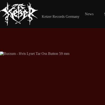
Zum
Inhalt
springen
Shop Ketzer Records
News
Ketzer Records Germany