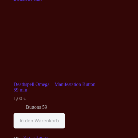
Deathspell Omega – Manifestation Button
59 mm
1,00
€
Buttons 59
In den Warenkorb
zzgl.
Versandkosten