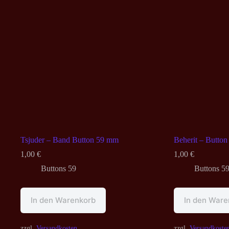
Tsjuder – Band Button 59 mm
Beherit – Butto
1,00
€
1,00
€
Buttons 59
Buttons 5
In den Warenkorb
In den Ware
zzgl.
Versandkosten
zzgl.
Versandkoste