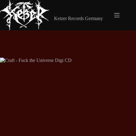
Zum
Inhalt
Shop Ketzer Records
springen
Ketzer Records Germany