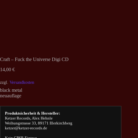
Craft – Fuck the Universe Digi CD
14,00
€
zzgl.
Versandkosten
black metal
neuauflage
Produktsicherheit & Hersteller:
Ketzer Records, Alex Hehnle
Weihungstrasse 33, 89171 Illerkirchberg
ketzer@ketzer-records.de
Kein GPSR Eintrag.