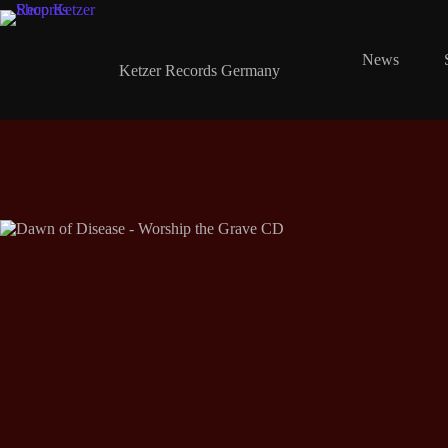
Zum
Inhalt
springen
Shop Ketzer Records
News
Ketzer Records Germany