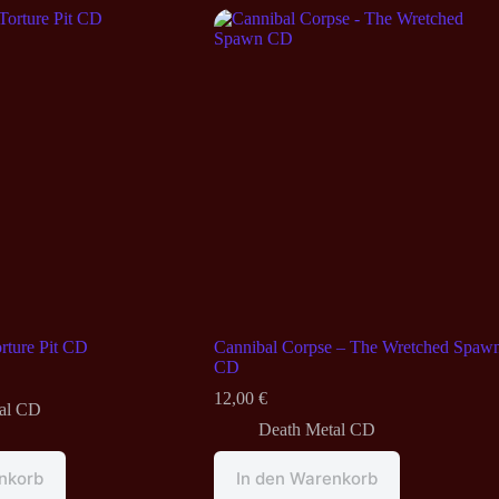
rture Pit CD
Cannibal Corpse – The Wretched Spaw
CD
12,00
€
al CD
Death Metal CD
nkorb
In den Warenkorb