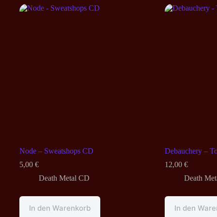
Node – Sweatshops CD
Debauchery – To
5,00
€
12,00
€
Death Metal CD
Death Met
In den Warenkorb
In den Ware