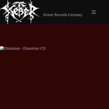
Zum
Inhalt
Shop Ketzer Records
springen
Ketzer Records Germany