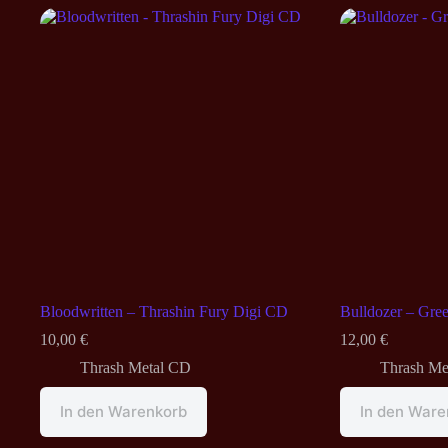
Bloodwritten – Thrashin Fury Digi CD
Bulldozer – Gre
10,00
€
12,00
€
Thrash Metal CD
Thrash Me
In den Warenkorb
In den Ware