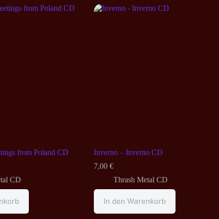
etings from Poland CD
Inverno – Inverno CD
7,00
€
tal CD
Thrash Metal CD
nkorb
In den Warenkorb