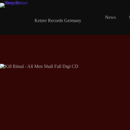
Zum
Inhalt
springen
Shop Ketzer Records
News
Ketzer Records Germany