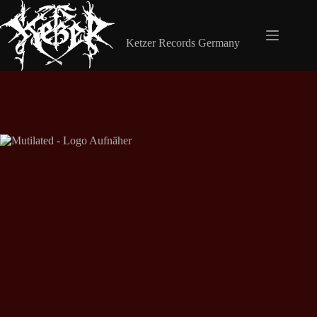
Zum
Inhalt
Shop Ketzer Records
springen
Ketzer Records Germany