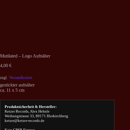
Mutilated – Logo Aufnäher
4,00
€
zzgl.
Versandkosten
gestickter aufnäher
ca. 11 x 5 cm
Produktsicherheit & Hersteller:
Ketzer Records, Alex Hehnle
Weihungstrasse 33, 89171 Illerkirchberg
ketzer@ketzer-records.de
Kein GPSR Eintrag.