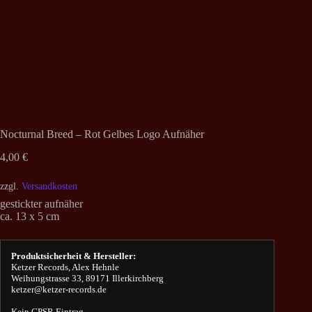
Nocturnal Breed – Rot Gelbes Logo Aufnäher
4,00
€
zzgl.
Versandkosten
gestickter aufnäher
ca. 13 x 5 cm
Produktsicherheit & Hersteller:
Ketzer Records, Alex Hehnle
Weihungstrasse 33, 89171 Illerkirchberg
ketzer@ketzer-records.de
Kein GPSR Eintrag.