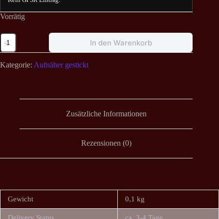
Vorrätig
Nocturnal
In den Warenkorb
Breed
-
Rot
Kategorie:
Aufnäher gestickt
Gelbes
Logo
Aufnäher
Menge
Zusätzliche Informationen
Rezensionen (0)
Gewicht
0,1 kg
Delivery Status
ca. 3-4 Tage