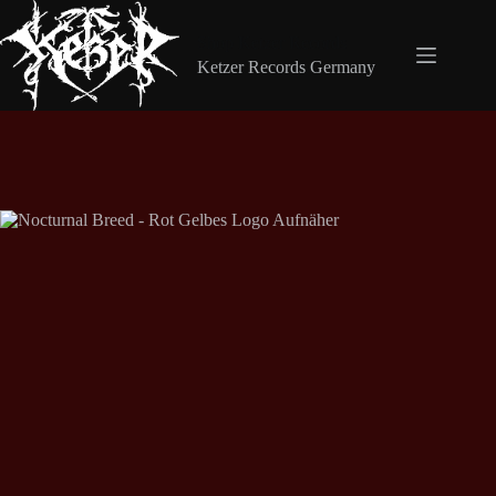
Zum
Inhalt
Shop Ketzer Records
springen
Ketzer Records Germany