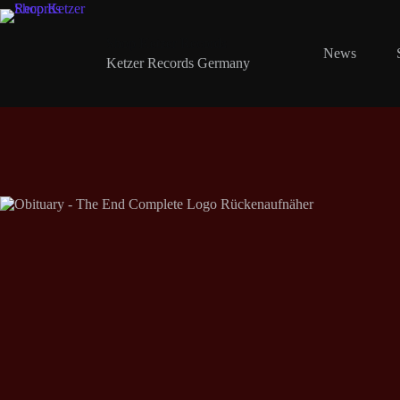
Zum
Inhalt
springen
Shop Ketzer Records
News
Ketzer Records Germany