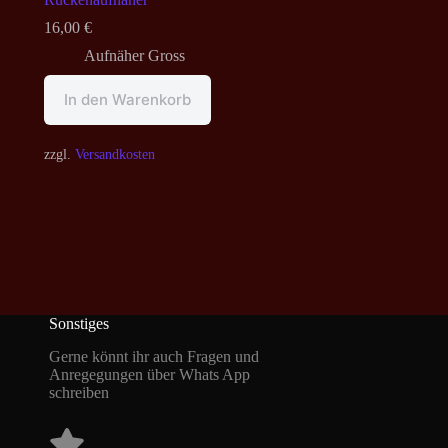
16,00
€
Aufnäher Gross
In den Warenkorb
zzgl.
Versandkosten
Sonstiges
Gerne könnt ihr auch Fragen und
Anregegungen über Whats App
schreiben