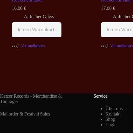
16,00
€
17,00
€
Aufnäher Gross
Aufnäher 
In den Warenkorb
In den Ware
zzgl.
Versandkosten
zzgl.
Versandkoste
Ketzer Records - Merchandise &
Service
Tonträger
Über uns
Mailorder & Festival Sales
Kontakt
Shop
Login