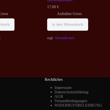
17,00
€
Gross
Aufnäher Gross
nkorb
In den Warenkorb
n
zzgl.
Versandkosten
Rechtliches
Impressum
Datenschutzerklärung
AGB
Versandbedingungen
WIDERRUFSBELEHRUNG