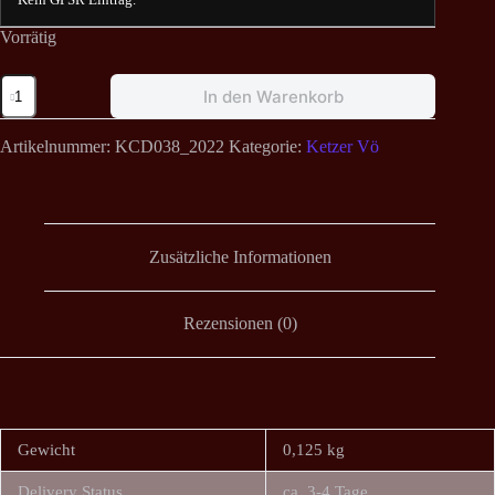
Vorrätig
Pest
In den Warenkorb
(ger)
-
Vado
Artikelnummer:
KCD038_2022
Kategorie:
Ketzer Vö
Mori
CD
2022
Menge
Zusätzliche Informationen
Rezensionen (0)
Gewicht
0,125 kg
Delivery Status
ca. 3-4 Tage