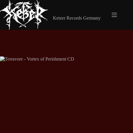
Zum
Inhalt
Shop Ketzer Records
springen
Ketzer Records Germany