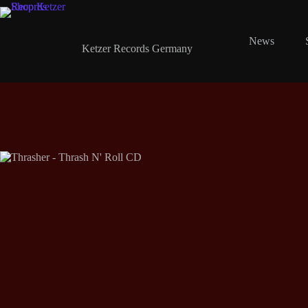
Zum
Inhalt
springen
Shop Ketzer Records
News
Ketzer Records Germany