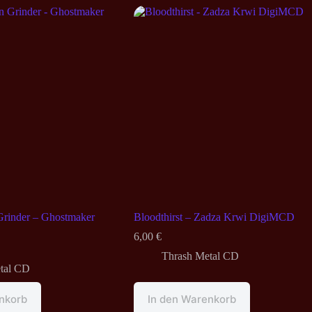
 Grinder – Ghostmaker
Bloodthirst – Zadza Krwi DigiMCD
6,00
€
Thrash Metal CD
tal CD
nkorb
In den Warenkorb