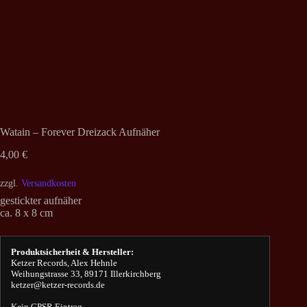
Watain – Forever Dreizack Aufnäher
4,00
€
zzgl.
Versandkosten
gestickter aufnäher
ca. 8 x 8 cm
Produktsicherheit & Hersteller:
Ketzer Records, Alex Hehnle
Weihungstrasse 33, 89171 Illerkirchberg
ketzer@ketzer-records.de
Kein GPSR Eintrag.