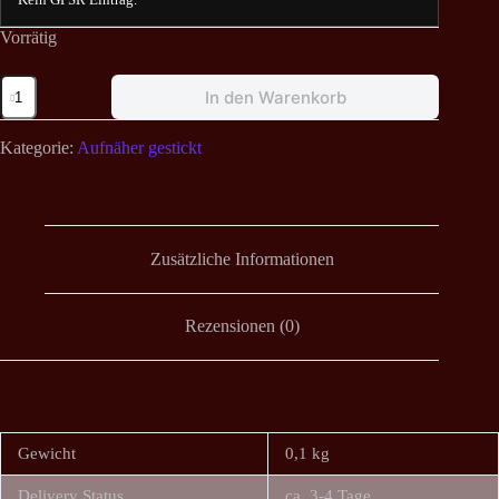
Vorrätig
Watain
In den Warenkorb
-
Forever
Dreizack
Kategorie:
Aufnäher gestickt
Aufnäher
Menge
Zusätzliche Informationen
Rezensionen (0)
Gewicht
0,1 kg
Delivery Status
ca. 3-4 Tage