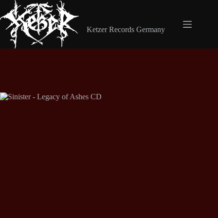
Zum
Inhalt
Shop Ketzer Records
springen
Ketzer Records Germany