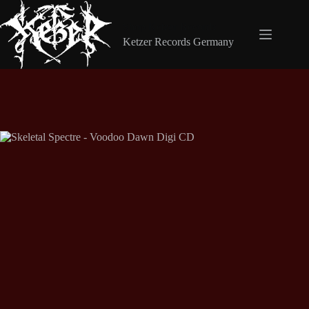
Zum
Inhalt
Shop Ketzer Records
springen
Ketzer Records Germany